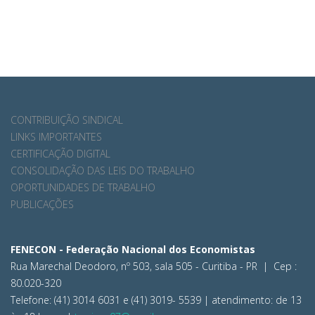
CONTRIBUIÇÃO SINDICAL
LINKS IMPORTANTES
CERTIFICAÇÃO DIGITAL
CONSOLIDAÇÃO DAS LEIS DO TRABALHO
OPORTUNIDADES DE TRABALHO
PUBLICAÇÕES
FENECON - Federação Nacional dos Economistas
Rua Marechal Deodoro, nº 503, sala 505 - Curitiba - PR | Cep :
80.020-320
Telefone: (41) 3014 6031 e (41) 3019- 5539 | atendimento: de 13