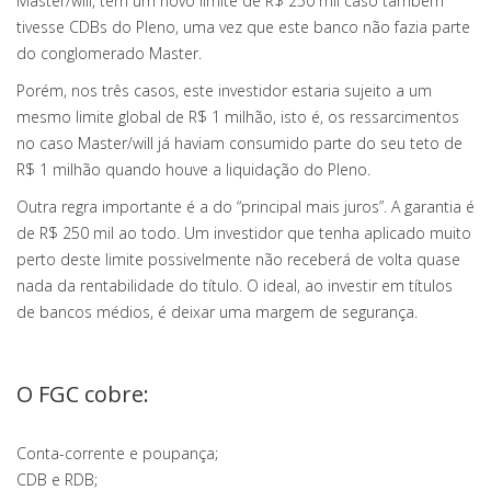
Master/will, tem um novo limite de R$ 250 mil caso também
tivesse CDBs do Pleno, uma vez que este banco não fazia parte
do conglomerado Master.
Porém, nos três casos, este investidor estaria sujeito a um
mesmo limite global de R$ 1 milhão, isto é, os ressarcimentos
no caso Master/will já haviam consumido parte do seu teto de
R$ 1 milhão quando houve a liquidação do Pleno.
Outra regra importante é a do “principal mais juros”. A garantia é
de R$ 250 mil ao todo. Um investidor que tenha aplicado muito
perto deste limite possivelmente não receberá de volta quase
nada da rentabilidade do título. O ideal, ao investir em títulos
de bancos médios, é deixar uma margem de segurança.
O FGC cobre:
Conta-corrente e poupança;
CDB e RDB;