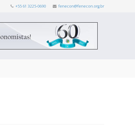
+55 61 3225-0690
fenecon@fenecon.org.br