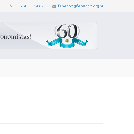
+55 61 3225-0690
fenecon@fenecon.org.br