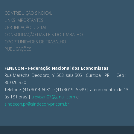
CONTRIBUIÇÃO SINDICAL
LINKS IMPORTANTES
CERTIFICAÇÃO DIGITAL
CONSOLIDAÇÃO DAS LEIS DO TRABALHO
OPORTUNIDADES DE TRABALHO
PUBLICAÇÕES
FENECON - Federação Nacional dos Economistas
Rua Marechal Deodoro, nº 503, sala 505 - Curitiba - PR | Cep :
80.020-320
Telefone: (41) 3014 6031 e (41) 3019- 5539 | atendimento: de 13
às 18 horas |
trevisan07@gmail.com
e
sindecon.pr@sindecon-pr.com.br