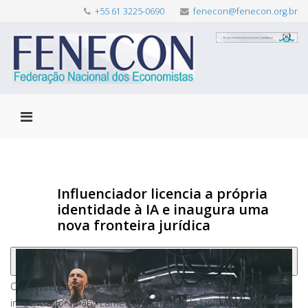
+55 61 3225-0690
fenecon@fenecon.org.br
Influenciador licencia a própria
identidade à IA e inaugura uma
nova fronteira jurídica
O recente acordo de US$ 975 milhões envolvendo o
influenciador Khaby Lame e a Rich Sparkle Holdings trouxe à