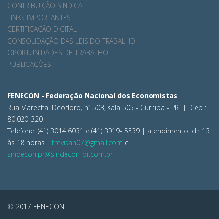
CONTRIBUIÇÃO SINDICAL
LINKS IMPORTANTES
CERTIFICAÇÃO DIGITAL
CONSOLIDAÇÃO DAS LEIS DO TRABALHO
OPORTUNIDADES DE TRABALHO
PUBLICAÇÕES
FENECON - Federação Nacional dos Economistas
Rua Marechal Deodoro, nº 503, sala 505 - Curitiba - PR | Cep :
80.020-320
Telefone: (41) 3014 6031 e (41) 3019- 5539 | atendimento: de 13
às 18 horas |
trevisan07@gmail.com
e
sindecon.pr@sindecon-pr.com.br
© 2017 FENECON