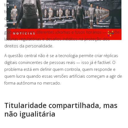
tona um debate que promete ocupar bancas de advocacia e
tribunais nos próximos anos: a regulação jurídica dos gêmeos
digitais criados por inteligência artificial. O contrato — que
autoriza a criação de versões digitais do tiktoker para atuar
globalmente em diferentes idiomas e fusos horários — expõe
lacunas regulatórias e desafios inéditos na proteção dos
direitos da personalidade.
A questão central não é se a tecnologia permite criar réplicas
digitais convincentes de pessoas reais — isso já é factível. O
problema está em definir quem controla, quem responde e
quem lucra quando essas versões artificiais começam a agir de
forma autônoma no mercado.
Titularidade compartilhada, mas
não igualitária