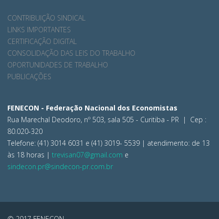
CONTRIBUIÇÃO SINDICAL
LINKS IMPORTANTES
CERTIFICAÇÃO DIGITAL
CONSOLIDAÇÃO DAS LEIS DO TRABALHO
OPORTUNIDADES DE TRABALHO
PUBLICAÇÕES
FENECON - Federação Nacional dos Economistas
Rua Marechal Deodoro, nº 503, sala 505 - Curitiba - PR | Cep :
80.020-320
Telefone: (41) 3014 6031 e (41) 3019- 5539 | atendimento: de 13
às 18 horas |
trevisan07@gmail.com
e
sindecon.pr@sindecon-pr.com.br
© 2017 FENECON