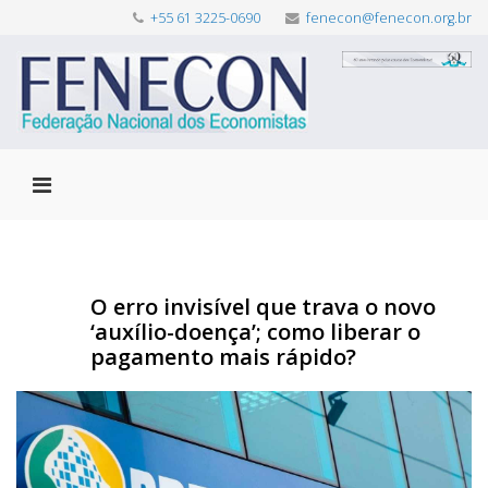
+55 61 3225-0690
fenecon@fenecon.org.br
O erro invisível que trava o novo
‘auxílio-doença’; como liberar o
pagamento mais rápido?