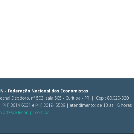
N - Federação Nacional dos Economistas
chal Deodoro, nº 503, sala 505 - Curitiba - PR | Cep : 80.020-320
: (41) 3014 6031 e (41) 3019- 5539 | atendimento: de 13 às 18 horas
n.pr@sindecon-pr.com.br