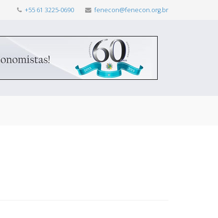
+55 61 3225-0690
fenecon@fenecon.org.br